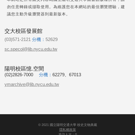
勿任意轉錄或擷取使用。為維護您在本網站的最佳瀏覽體驗，建
議您主動升級瀏覽器到最新版本。
交大校區發展館
(03)571-2121
分機：
52629
sc.specol@lib.nycu.edu.tw
陽明校區憶.空間
(02)2826-7000
分機：
62279、67013
ymarchive@lib.nycu.edu.tw
©
2021
國立陽明交通大學 校史文物典藏
隱私權政策
造訪人次：0