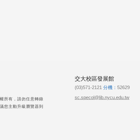
交大校區發展館
(03)571-2121
分機：
52629
sc.specol@lib.nycu.edu.tw
權所有，請勿任意轉錄
議您主動升級瀏覽器到