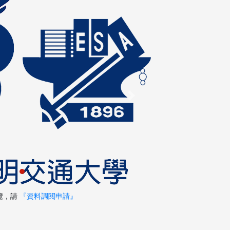
Next
覽，請
『資料調閱申請』