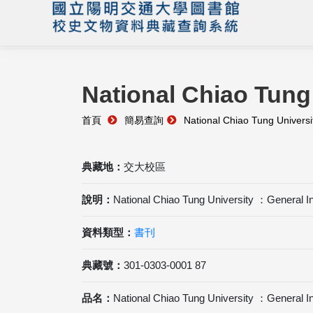
National Chiao Tung
首頁
簡易查詢
National Chiao Tung Univers
典藏地：
交大校區
說明：
National Chiao Tung University ：General 
資料類型：
書刊
典藏號：
301-0303-0001 87
品名：
National Chiao Tung University ：General 