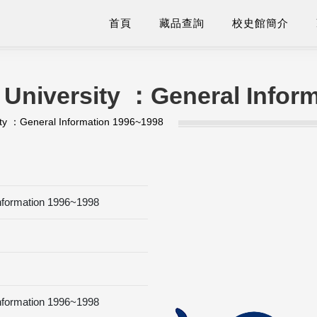
首頁
藏品查詢
校史館簡介
 University ：General Infor
ity ：General Information 1996~1998
Information 1996~1998
Information 1996~1998