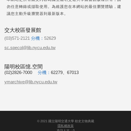
勿任意轉錄或擷取使用。為維護您在本網站的最佳瀏覽體驗，建
議您主動升級瀏覽器到最新版本。
交大校區發展館
(03)571-2121
分機：
52629
sc.specol@lib.nycu.edu.tw
陽明校區憶.空間
(02)2826-7000
分機：
62279、67013
ymarchive@lib.nycu.edu.tw
©
2021
國立陽明交通大學 校史文物典藏
隱私權政策
造訪人次：0