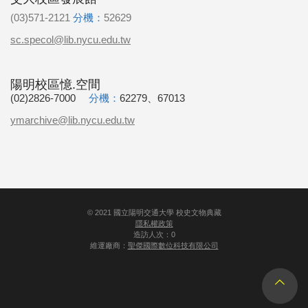
(03)571-2121
分機：
52629
sc.specol@lib.nycu.edu.tw
陽明校區憶.空間
(02)2826-7000
分機：
62279、67013
ymarchive@lib.nycu.edu.tw
©
2021
國立陽明交通大學 校史文物典藏
隱私權政策
造訪人次：0
維運廠商：
聖傑國際數位科技有限公司