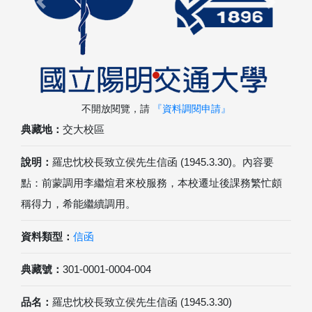
Previous
Next
不開放閱覽，請
『資料調閱申請』
典藏地：
交大校區
說明：
羅忠忱校長致立侯先生信函 (1945.3.30)。內容要
點：前蒙調用李繼煊君來校服務，本校遷址後課務繁忙頗
稱得力，希能繼續調用。
資料類型：
信函
典藏號：
301-0001-0004-004
品名：
羅忠忱校長致立侯先生信函 (1945.3.30)