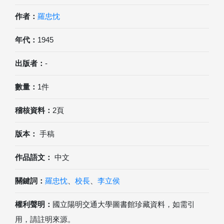
作者：
羅忠忱
年代：
1945
出版者：
-
數量：
1件
稽核資料：
2頁
版本：
手稿
作品語文：
中文
關鍵詞：
羅忠忱
、
校長
、
李立侯
權利聲明：
國立陽明交通大學圖書館珍藏資料，如需引
用，請註明來源。