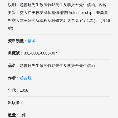
說明：
趙曾珏先生致淩竹銘先生及李振吾先生信函。內容
要旨：交大在美校友擬募捐儀器或Professor ship；並彙集
對交大電子研究所課程及教學方針之意見 (47.1.21)。 (收16
號)
資料類型：
信函
典藏號：
301-0001-0003-007
品名：
趙曾珏先生致淩竹銘先生及李振吾先生信函
作者：
趙曾珏
年代：
1958
出版者：
-
數量：
1件