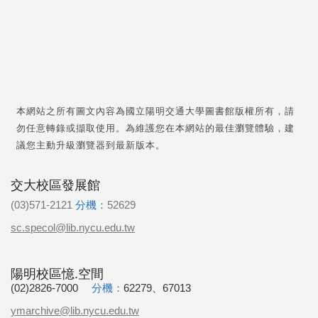
本網站之所有圖文內容為國立陽明交通大學圖書館版權所有，請
勿任意轉錄或擷取使用。為維護您在本網站的最佳瀏覽體驗，建
議您主動升級瀏覽器到最新版本。
交大校區發展館
(03)571-2121
分機：
52629
sc.specol@lib.nycu.edu.tw
陽明校區憶.空間
(02)2826-7000
分機：
62279、67013
ymarchive@lib.nycu.edu.tw