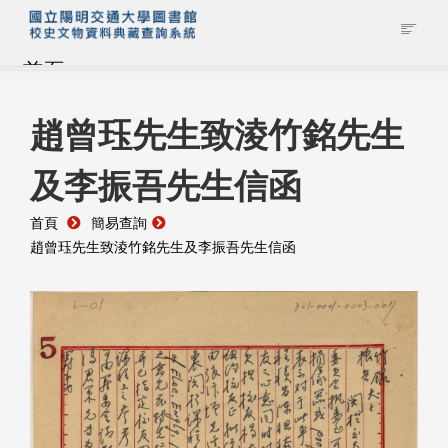
首頁
藏品查詢
趙曾珏先生致淩竹銘先生
及李振吾先生信函
校史館簡介
首頁
簡易查詢
藏品清單全覽
趙曾珏先生致淩竹銘先生及李振吾先生信函
資料調閱申請
管理者登入