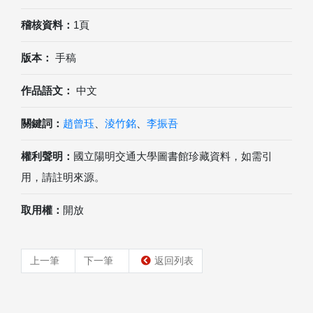
稽核資料：
1頁
版本：
手稿
作品語文：
中文
關鍵詞：
趙曾珏
、
淩竹銘
、
李振吾
權利聲明：
國立陽明交通大學圖書館珍藏資料，如需引
用，請註明來源。
取用權：
開放
上一筆
下一筆
返回列表