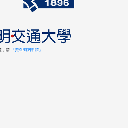
覽，請
『資料調閱申請』