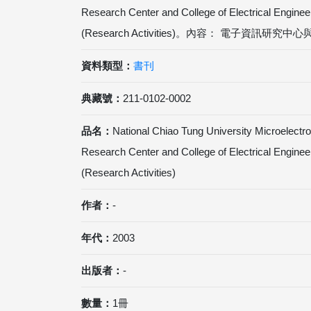
Research Center and College of Electrical Engine
(Research Activities)。內容： 電子資訊
資料類型：
書刊
典藏號：
211-0102-0002
品名：
National Chiao Tung University Microelectr
Research Center and College of Electrical Engine
(Research Activities)
作者：
-
年代：
2003
出版者：
-
數量：
1冊