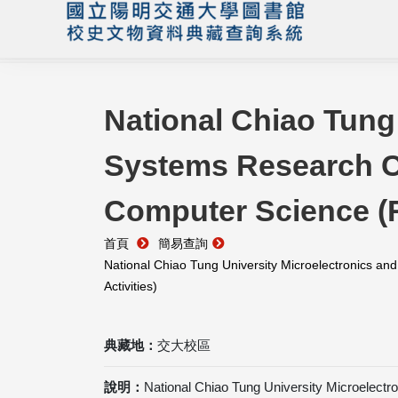
National Chiao Tung
Systems Research Ce
Computer Science (R
首頁
簡易查詢
National Chiao Tung University Microelectronics an
Activities)
典藏地：
交大校區
說明：
National Chiao Tung University Microelectr