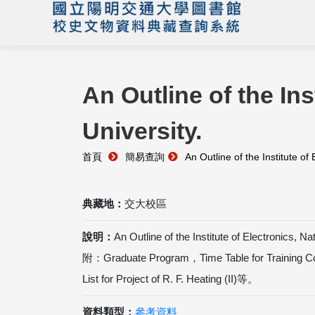
An Outline of the Ins
University.
首頁
簡易查詢
An Outline of the Institute of
典藏地：
交大校區
說明：
An Outline of the Institute of Electronics, N
附：Graduate Program，Time Table for Training Cou
List for Project of R. F. Heating (II)等。
資料類型：
參考資料