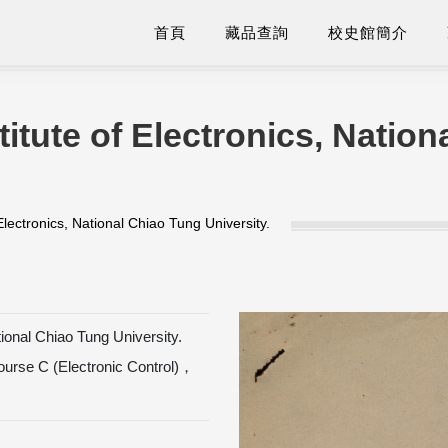
首頁
藏品查詢
校史館簡介
titute of Electronics, Natio
 Electronics, National Chiao Tung University.
ational Chiao Tung University.
rse C (Electronic Control)，