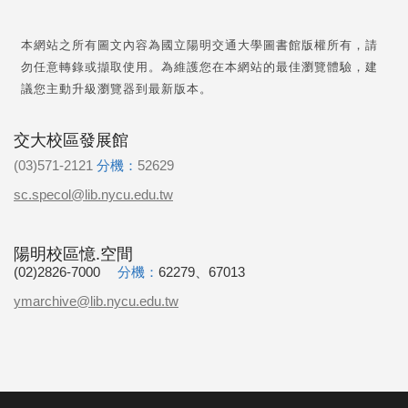
本網站之所有圖文內容為國立陽明交通大學圖書館版權所有，請
勿任意轉錄或擷取使用。為維護您在本網站的最佳瀏覽體驗，建
議您主動升級瀏覽器到最新版本。
交大校區發展館
(03)571-2121
分機：
52629
sc.specol@lib.nycu.edu.tw
陽明校區憶.空間
(02)2826-7000
分機：
62279、67013
ymarchive@lib.nycu.edu.tw