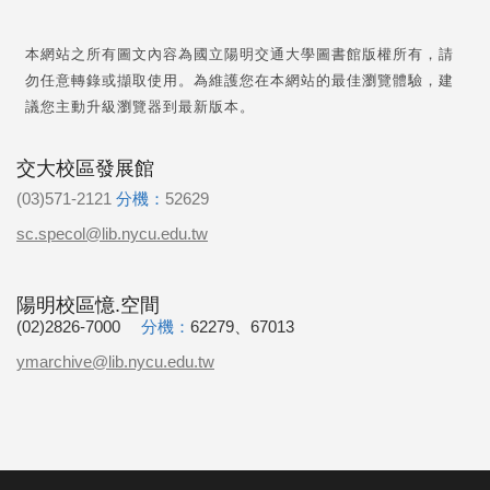
本網站之所有圖文內容為國立陽明交通大學圖書館版權所有，請
勿任意轉錄或擷取使用。為維護您在本網站的最佳瀏覽體驗，建
議您主動升級瀏覽器到最新版本。
交大校區發展館
(03)571-2121
分機：
52629
sc.specol@lib.nycu.edu.tw
陽明校區憶.空間
(02)2826-7000
分機：
62279、67013
ymarchive@lib.nycu.edu.tw