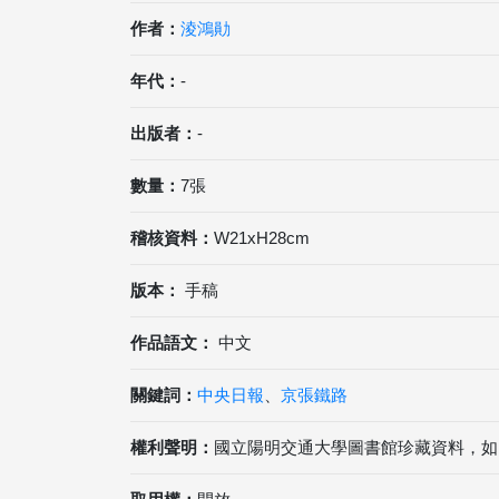
作者：
淩鴻勛
年代：
-
出版者：
-
數量：
7張
稽核資料：
W21xH28cm
版本：
手稿
作品語文：
中文
關鍵詞：
中央日報
、
京張鐵路
權利聲明：
國立陽明交通大學圖書館珍藏資料，如