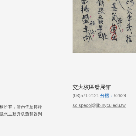
交大校區發展館
(03)571-2121
分機：
52629
sc.specol@lib.nycu.edu.tw
權所有，請勿任意轉錄
議您主動升級瀏覽器到