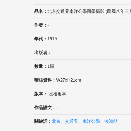
品名：
北京交通界南洋公學同學攝影 (民國八年三月
作者：
-
年代：
1919
出版者：
-
數量：
1幅
稽核資料：
W27xH21cm
版本：
照相複本
作品語文：
-
關鍵詞：
北京
、
交通界
、
南洋公學
、
淩鴻勛