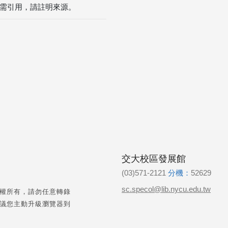
需引用，請註明來源。
交大校區發展館
(03)571-2121
分機：
52629
sc.specol@lib.nycu.edu.tw
權所有，請勿任意轉錄
議您主動升級瀏覽器到