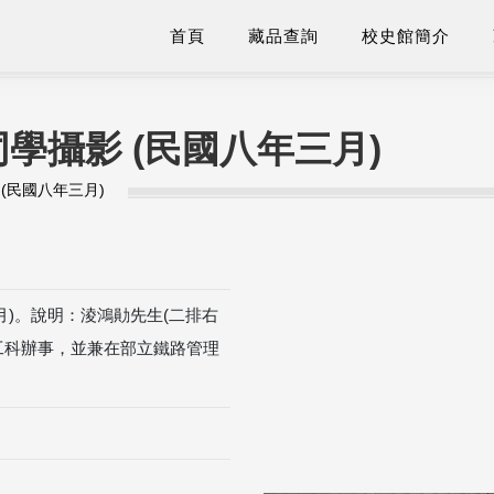
首頁
藏品查詢
校史館簡介
學攝影 (民國八年三月)
(民國八年三月)
月)。說明：淩鴻勛先生(二排右
工科辦事，並兼在部立鐵路管理