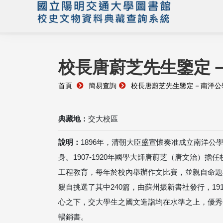
校長唐蔚芝先生鑒定－
首頁
簡易查詢
校長唐蔚芝先生鑒定－南洋公
典藏地：
交大校區
說明：
1896年，清朝大臣盛宣懷奏准成立南洋公
身。1907-1920年國學大師唐蔚芝（唐文治）
工程教育，每年於校內舉辦作文比賽，並親自命題與
親自挑選了其中240篇，由蘇州振新書社發行，19
心之下，交大學生之國文造詣均在水準之上，優秀
暢銷書。