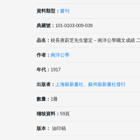
資料類型：
書刊
典藏號：
101-0103-009-039
品名：
校長唐蔚芝先生鑒定－南洋公學國文成績 
作者：
南洋公學
年代：
1917
出版者：
上海蘇新書社、蘇州振新書社發行
數量：
1冊
稽核資料：
59頁
版本：
油印稿