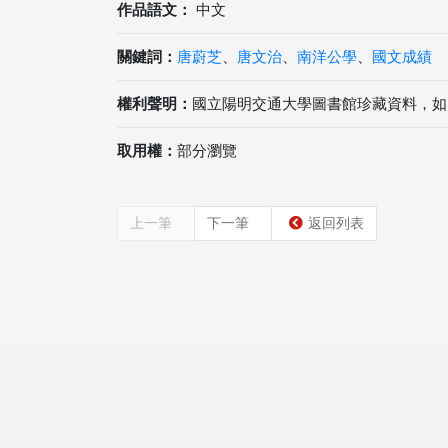
作品語文：
中文
關鍵詞：
唐蔚芝
、
唐文治
、
南洋公學
、
國文成績
權利聲明：
國立陽明交通大學圖書館珍藏資料，如
取用權：
部分瀏覽
上一筆
下一筆
返回列表