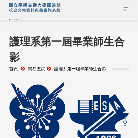
首頁
藏品查詢
護理系第一屆畢業師生合
影
校史館簡介
首頁
簡易查詢
護理系第一屆畢業師生合影
藏品清單全覽
資料調閱申請
管理者登入
Previous
Next