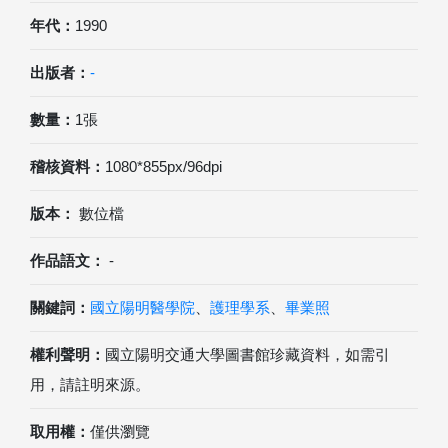
年代：
1990
出版者：
-
數量：
1張
稽核資料：
1080*855px/96dpi
版本：
數位檔
作品語文：
-
關鍵詞：
國立陽明醫學院
、
護理學系
、
畢業照
權利聲明：
國立陽明交通大學圖書館珍藏資料，如需引
用，請註明來源。
取用權：
僅供瀏覽