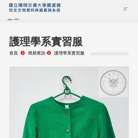
首頁
藏品查詢
護理學系實習服
首頁
簡易查詢
護理學系實習服
校史館簡介
藏品清單全覽
資料調閱申請
管理者登入