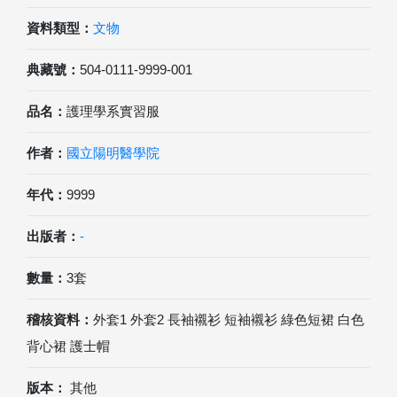
資料類型：
文物
典藏號：
504-0111-9999-001
品名：
護理學系實習服
作者：
國立陽明醫學院
年代：
9999
出版者：
-
數量：
3套
稽核資料：
外套1 外套2 長袖襯衫 短袖襯衫 綠色短裙 白色
背心裙 護士帽
版本：
其他