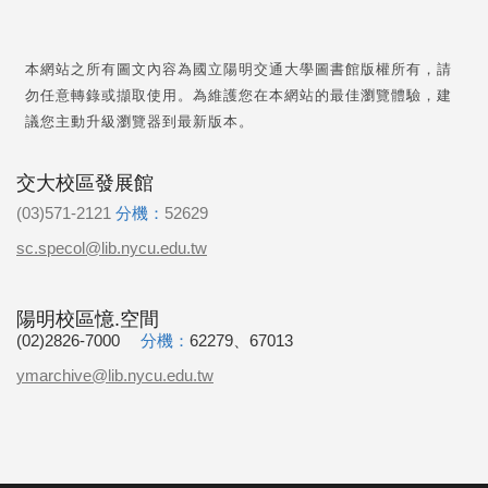
本網站之所有圖文內容為國立陽明交通大學圖書館版權所有，請
勿任意轉錄或擷取使用。為維護您在本網站的最佳瀏覽體驗，建
議您主動升級瀏覽器到最新版本。
交大校區發展館
(03)571-2121
分機：
52629
sc.specol@lib.nycu.edu.tw
陽明校區憶.空間
(02)2826-7000
分機：
62279、67013
ymarchive@lib.nycu.edu.tw