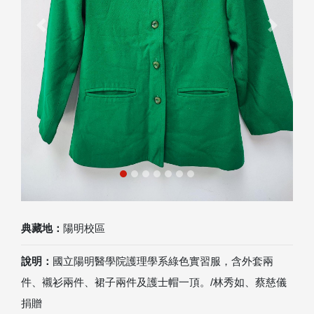
Previous
Next
典藏地：
陽明校區
說明：
國立陽明醫學院護理學系綠色實習服，含外套兩
件、襯衫兩件、裙子兩件及護士帽一頂。/林秀如、蔡慈儀
捐贈