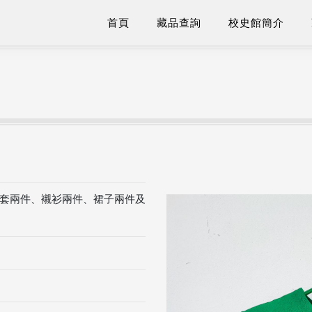
首頁
藏品查詢
校史館簡介
套兩件、襯衫兩件、裙子兩件及