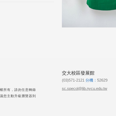
交大校區發展館
(03)571-2121
分機：
52629
sc.specol@lib.nycu.edu.tw
權所有，請勿任意轉錄
議您主動升級瀏覽器到