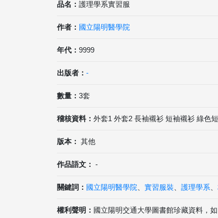
品名：
護理學系實習服
作者：
國立陽明醫學院
年代：
9999
出版者：
-
數量：
3套
稽核資料：
外套1 外套2 長袖襯衫 短袖襯衫 綠色
版本：
其他
作品語文：
-
關鍵詞：
國立陽明醫學院
、
實習服裝
、
護理學系
、
權利聲明：
國立陽明交通大學圖書館珍藏資料，如