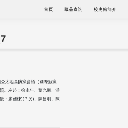
首頁
藏品查詢
校史館簡介
7
三屆亞太地區防癩會議（國際痲瘋
照。左起：徐永年、葉光顯、游
後：廖國棟)(？另)、陳昌明、陳