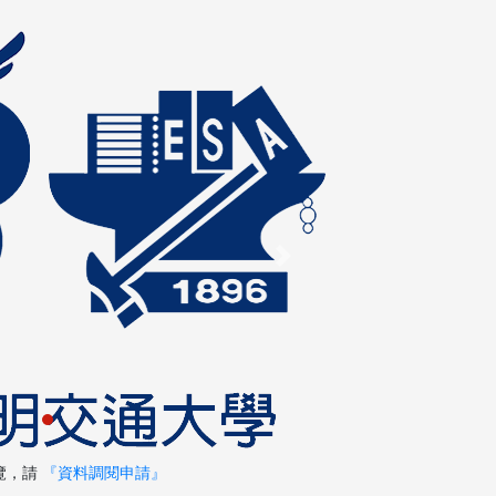
Next
覽，請
『資料調閱申請』