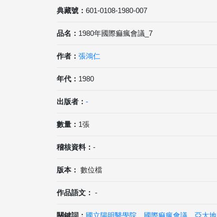
典藏號：
601-0108-1980-007
品名：
1980年國際痲瘋會議_7
作者：
張鴻仁
年代：
1980
出版者：
-
數量：
1張
稽核資料：
-
版本：
數位檔
作品語文：
-
關鍵詞：
國立陽明醫學院
、
國際痲瘋會議
、
亞太地