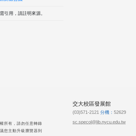
需引用，請註明來源。
交大校區發展館
(03)571-2121
分機：
52629
sc.specol@lib.nycu.edu.tw
權所有，請勿任意轉錄
議您主動升級瀏覽器到