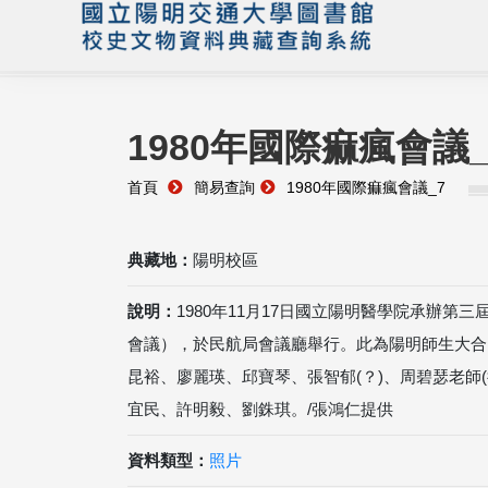
1980年國際痲瘋會議_
首頁
簡易查詢
1980年國際痲瘋會議_7
典藏地：
陽明校區
說明：
1980年11月17日國立陽明醫學院承辦第
會議），於民航局會議廳舉行。此為陽明師生大合
昆裕、廖麗瑛、邱寶琴、張智郁(？)、周碧瑟老師(
宜民、許明毅、劉銖琪。/張鴻仁提供
資料類型：
照片