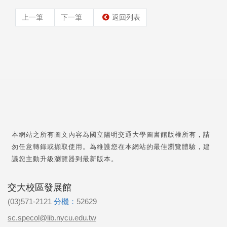
上一筆
下一筆
返回列表
本網站之所有圖文內容為國立陽明交通大學圖書館版權所有，請
勿任意轉錄或擷取使用。為維護您在本網站的最佳瀏覽體驗，建
議您主動升級瀏覽器到最新版本。
交大校區發展館
(03)571-2121
分機：
52629
sc.specol@lib.nycu.edu.tw