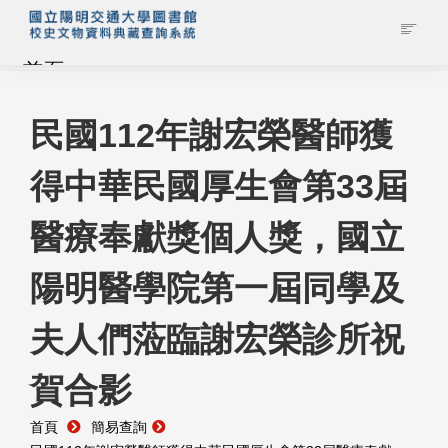
首頁
藏品查詢
民國112年謝宏榮醫師獲
得中華民國厚生會第33屆
校史館簡介
醫療奉獻獎個人獎，國立
藏品清單全覽
陽明醫學院第一屆同學及
資料調閱申請
夫人們蒞臨謝宏榮診所祝
管理者登入
賀合影
首頁
簡易查詢