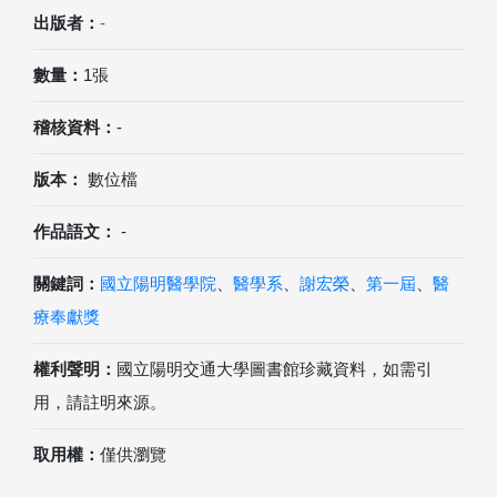
出版者：
-
數量：
1張
稽核資料：
-
版本：
數位檔
作品語文：
-
關鍵詞：
國立陽明醫學院
、
醫學系
、
謝宏榮
、
第一屆
、
醫
療奉獻獎
權利聲明：
國立陽明交通大學圖書館珍藏資料，如需引
用，請註明來源。
取用權：
僅供瀏覽