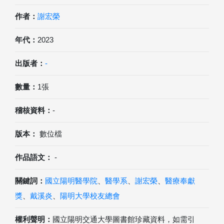
作者：
謝宏榮
年代：
2023
出版者：
-
數量：
1張
稽核資料：
-
版本：
數位檔
作品語文：
-
關鍵詞：
國立陽明醫學院
、
醫學系
、
謝宏榮
、
醫療奉獻
獎
、
戴溪炎
、
陽明大學校友總會
權利聲明：
國立陽明交通大學圖書館珍藏資料，如需引