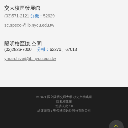
交大校區發展館
(03)571-2121
分機：
52629
sc.specol@lib.nycu.edu.tw
陽明校區憶.空間
(02)2826-7000
分機：
62279、67013
ymarchive@lib.nycu.edu.tw
©
2021
國立陽明交通大學 校史文物典藏
隱私權政策
造訪人次：0
維運廠商：
聖傑國際數位科技有限公司