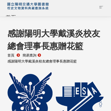
首頁
藏品查詢
感謝陽明大學戴溪炎校友
總會理事長惠贈花籃
校史館簡介
首頁
簡易查詢
藏品清單全覽
感謝陽明大學戴溪炎校友總會理事長惠贈花籃
資料調閱申請
管理者登入