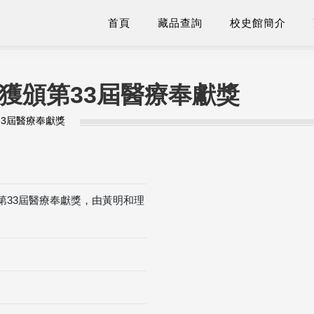
首頁
藏品查詢
校史館簡介
師獲頒第33屆醫療奉獻獎
33屆醫療奉獻獎
頒第33屆醫療奉獻獎，由黃明和理