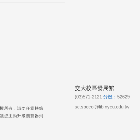
交大校區發展館
(03)571-2121
分機：
52629
sc.specol@lib.nycu.edu.tw
權所有，請勿任意轉錄
議您主動升級瀏覽器到