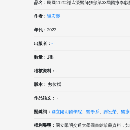
品名：
民國112年謝宏榮醫師獲頒第33屆醫療奉獻
作者：
謝宏榮
年代：
2023
出版者：
-
數量：
1張
稽核資料：
-
版本：
數位檔
作品語文：
-
關鍵詞：
國立陽明醫學院
、
醫學系
、
謝宏榮
、
醫療
權利聲明：
國立陽明交通大學圖書館珍藏資料，如