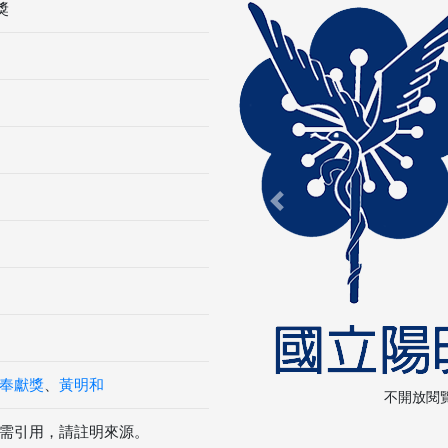
獎
Previous
奉獻獎
、
黃明和
不開放閱
需引用，請註明來源。