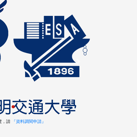
Next
覽，請
『資料調閱申請』