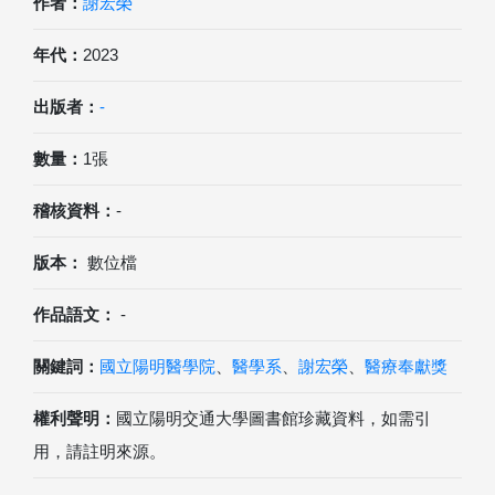
作者：
謝宏榮
年代：
2023
出版者：
-
數量：
1張
稽核資料：
-
版本：
數位檔
作品語文：
-
關鍵詞：
國立陽明醫學院
、
醫學系
、
謝宏榮
、
醫療奉獻獎
權利聲明：
國立陽明交通大學圖書館珍藏資料，如需引
用，請註明來源。