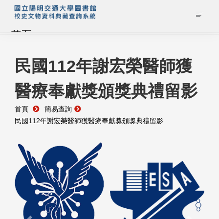
首頁
藏品查詢
民國112年謝宏榮醫師獲
醫療奉獻獎頒獎典禮留影
校史館簡介
首頁
簡易查詢
藏品清單全覽
民國112年謝宏榮醫師獲醫療奉獻獎頒獎典禮留影
資料調閱申請
管理者登入