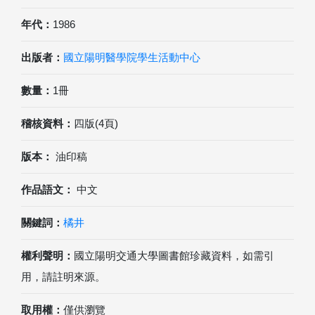
年代：
1986
出版者：
國立陽明醫學院學生活動中心
數量：
1冊
稽核資料：
四版(4頁)
版本：
油印稿
作品語文：
中文
關鍵詞：
橘井
權利聲明：
國立陽明交通大學圖書館珍藏資料，如需引
用，請註明來源。
取用權：
僅供瀏覽