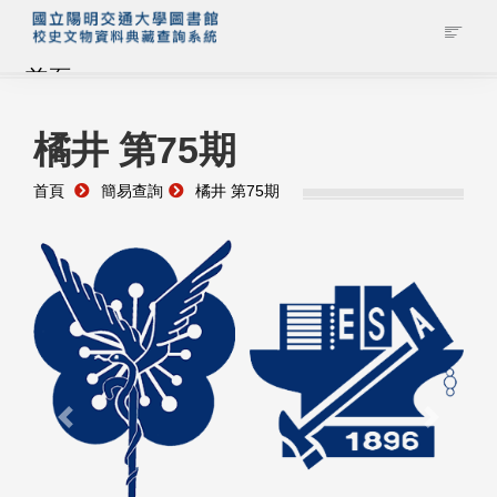
首頁
藏品查詢
橘井 第75期
首頁
簡易查詢
橘井 第75期
校史館簡介
藏品清單全覽
資料調閱申請
管理者登入
Previous
Next