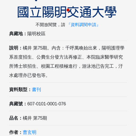
不開放閱覽，請
『資料調閱申請』
典藏地：
陽明校區
說明：
橘井 第75期。內含：千呼萬喚始出來，陽明護理學
系首度招生、公費生分發方法再修正、本院臨床醫學研究
所博士班招生、校園工程積極進行，游泳池已告完工，汙
水處理亦已發包等。
資料類型：
書刊
典藏號：
607-0101-0001-076
品名：
橘井 第75期
作者：
曹玄明