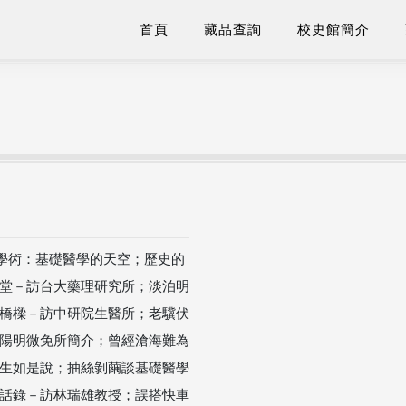
首頁
藏品查詢
校史館簡介
：學術：基礎醫學的天空；歷史的
堂－訪台大藥理研究所；淡泊明
橋樑－訪中研院生醫所；老驥伏
陽明微免所簡介；曾經滄海難為
生如是說；抽絲剝繭談基礎醫學
話錄－訪林瑞雄教授；誤搭快車