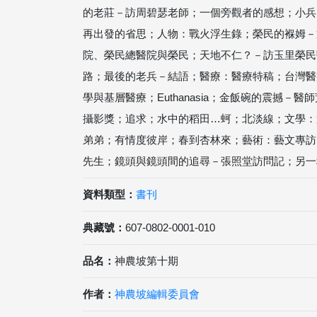
的老莊－訪周碧瑟老師；一個旁觀者的感想；小兵
再出發的省思；人物：戰火浮生錄；榮民的褓姆－
院、榮民總醫院與榮民；天地不仁？－訪玉里榮民
路；最後的老兵－結語；醫療：醫療特稿；台灣醫
學與基層醫療；Euthanasia；金飯碗的震撼－
攝影獎；追求；水中的稻田…蚵；北淡線；文學：
弟弟；有情度彼岸；春到杏林來；藝術：藝文專訪
先生；鏡頭與鏡頭間的追尋－張照堂訪問記；另一
資料類型：
書刊
典藏號：
607-0802-0001-010
品名：
神農坡第十期
作者：
神農坡編輯委員會