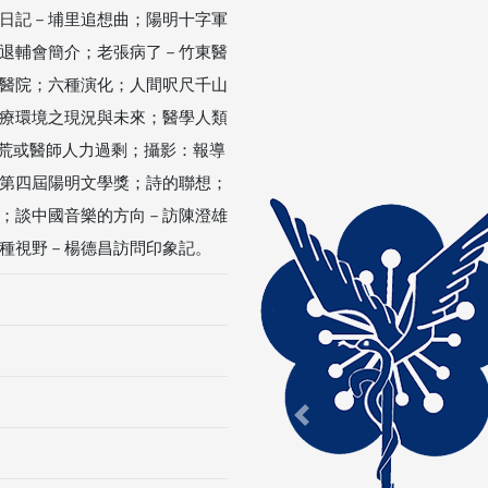
日記－埔里追想曲；陽明十字軍
退輔會簡介；老張病了－竹東醫
醫院；六種演化；人間呎尺千山
療環境之現況與未來；醫學人類
醫師荒或醫師人力過剩；攝影：報導
第四屆陽明文學獎；詩的聯想；
；談中國音樂的方向－訪陳澄雄
種視野－楊德昌訪問印象記。
Previous