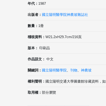
年代：
1987
出版者：
國立陽明醫學院神農坡雜誌社
數量：
1冊
稽核資料：
W21.2xH29.7cm/216頁
版本：
印刷品
作品語文：
中文
關鍵詞：
國立陽明醫學院
、
刊物
、
神農坡
權利聲明：
國立陽明交通大學圖書館珍藏資料，如
取用權：
部分瀏覽