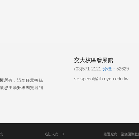
交大校區發展館
(03)571-2121
分機：
52629
sc.specol@lib.nycu.edu.tw
權所有，請勿任意轉錄
議您主動升級瀏覽器到
策
造訪人次：0
維運廠商：
聖傑國際數