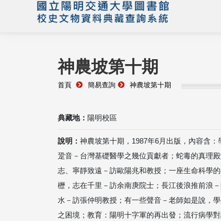
神農坡第十期
首頁
簡易查詢
神農坡第十期
典藏地：
陽明校區
說明：
神農坡第十期，1987年6月出版，內容含
跫音－台灣基礎醫學之幾位貢獻者；蛇毒的真理殿
志、寧靜致遠－訪歐陽兆和教授；一座生命科學的
櫪，志在千里－訪余南庚院士；長江後浪推前浪－
水－訪張仲明教授；有一些聲音－老師如是說，學
之困境；教育：陽明十字軍的再出發；流行病學對