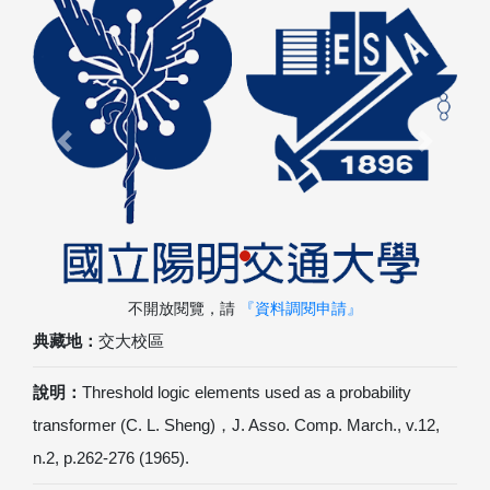
Previous
Next
不開放閱覽，請
『資料調閱申請』
典藏地：
交大校區
說明：
Threshold logic elements used as a probability
transformer (C. L. Sheng)，J. Asso. Comp. March., v.12,
n.2, p.262-276 (1965).