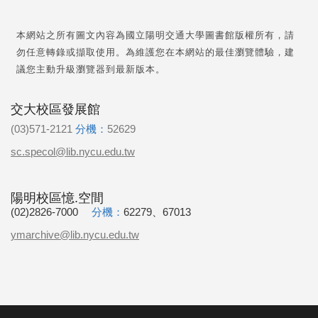
本網站之所有圖文內容為國立陽明交通大學圖書館版權所有，請
勿任意轉錄或擷取使用。為維護您在本網站的最佳瀏覽體驗，建
議您主動升級瀏覽器到最新版本。
交大校區發展館
(03)571-2121
分機：
52629
sc.specol@lib.nycu.edu.tw
陽明校區憶.空間
(02)2826-7000
分機：
62279、67013
ymarchive@lib.nycu.edu.tw