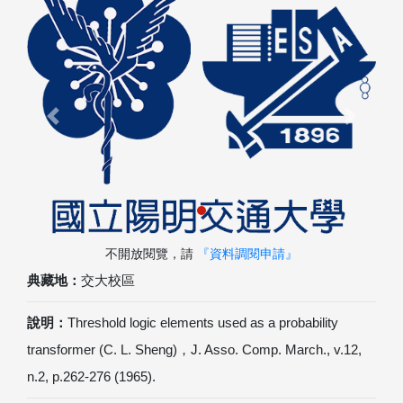
Previous
Next
不開放閱覽，請
『資料調閱申請』
典藏地：
交大校區
說明：
Threshold logic elements used as a probability
transformer (C. L. Sheng)，J. Asso. Comp. March., v.12,
n.2, p.262-276 (1965).