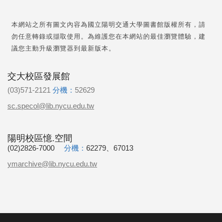
本網站之所有圖文內容為國立陽明交通大學圖書館版權所有，請
勿任意轉錄或擷取使用。為維護您在本網站的最佳瀏覽體驗，建
議您主動升級瀏覽器到最新版本。
交大校區發展館
(03)571-2121
分機：
52629
sc.specol@lib.nycu.edu.tw
陽明校區憶.空間
(02)2826-7000
分機：
62279、67013
ymarchive@lib.nycu.edu.tw