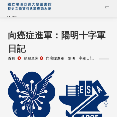
首頁
藏品查詢
向癌症進軍：陽明十字軍
日記
校史館簡介
首頁
簡易查詢
向癌症進軍：陽明十字軍日記
藏品清單全覽
資料調閱申請
管理者登入
Previous
Next