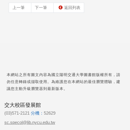
上一筆
下一筆
返回列表
本網站之所有圖文內容為國立陽明交通大學圖書館版權所有，請
勿任意轉錄或擷取使用。為維護您在本網站的最佳瀏覽體驗，建
議您主動升級瀏覽器到最新版本。
交大校區發展館
(03)571-2121
分機：
52629
sc.specol@lib.nycu.edu.tw