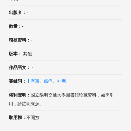
出版者：
-
數量：
-
稽核資料：
-
版本：
其他
作品語文：
-
關鍵詞：
十字軍
、
癌症
、
社團
權利聲明：
國立陽明交通大學圖書館珍藏資料，如需引
用，請註明來源。
取用權：
不開放