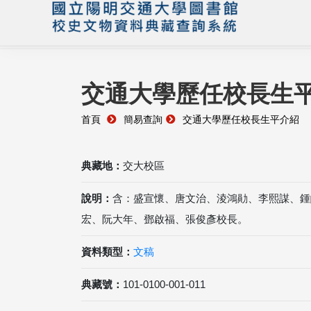
交通大學歷任校長生
首頁
簡易查詢
交通大學歷任校長生平介紹
典藏地：
交大校區
說明：
含：盛宣懷、唐文治、淩鴻勛、李熙謀、鍾
宏、阮大年、鄧啟福、張俊彥校長。
資料類型：
文稿
典藏號：
101-0100-001-011