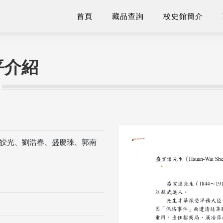
首頁
藏品查詢
校史館簡介
平介紹
皎光、劉浩春、盛慶琜、郭南