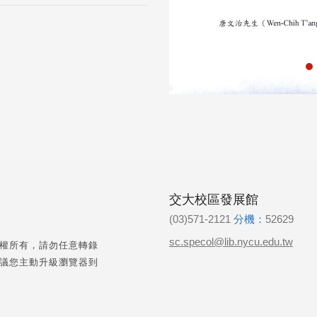
交大校區發展館
(03)571-2121
分機：
52629
sc.specol@lib.nycu.edu.tw
權所有，請勿任意轉錄
議您主動升級瀏覽器到