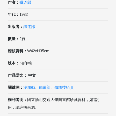
作者：
鐵道部
年代：
1932
出版者：
鐵道部
數量：
2頁
稽核資料：
W42xH35cm
版本：
油印稿
作品語文：
中文
關鍵詞：
淩鴻勛
、
鐵道部
、
鐵路技術員
權利聲明：
國立陽明交通大學圖書館珍藏資料，如需引
用，請註明來源。