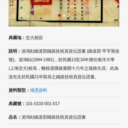
典藏地：
交大校區
說明：
淩鴻勛鐵道部鐵路技術員資位證書 (鐵道部 甲字第拾
號)。淩鴻勛(1894-1981)，於民國13至16年擔任南洋大學
(上海交大)校長，離校退職後展開十六年之築路生涯。此為
淩先生於民國21年取得之鐵路技術員資位證書。
資料類型：
稽憑資料
典藏號：
101-0103-001-017
品名：
淩鴻勛鐵道部鐵路技術員資位證書