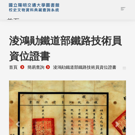
首頁
藏品查詢
淩鴻勛鐵道部鐵路技術員
資位證書
校史館簡介
首頁
簡易查詢
淩鴻勛鐵道部鐵路技術員資位證書
藏品清單全覽
資料調閱申請
管理者登入
Previous
Next