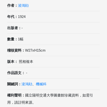
作者：
淩鴻勛
年代：
1924
出版者：
-
數量：
1幅
稽核資料：
W27xH15cm
版本：
照相複本
作品語文：
-
關鍵詞：
淩鴻勛
、
機械科
權利聲明：
國立陽明交通大學圖書館珍藏資料，如需引
用，請註明來源。