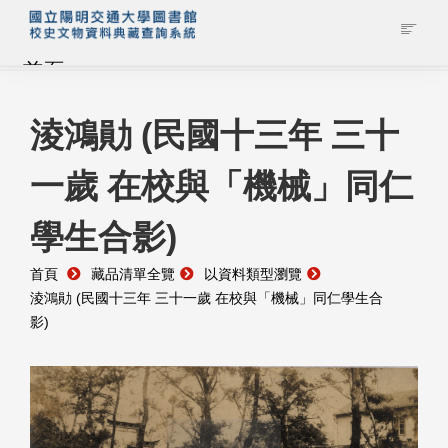
首頁
藏品查詢
淩鴻勛 (民國十三年 三十
一歲 在校與「機械」同仁
校史館簡介
學生合影)
藏品清單全覽
首頁
藏品清單全覽
以資料類型瀏覽
資料調閱申請
淩鴻勛 (民國十三年 三十一歲 在校與「機械」同仁學生合
影)
管理者登入