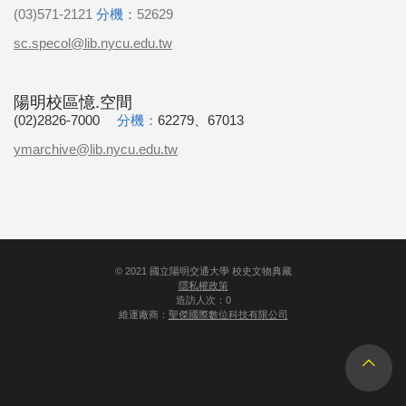
(03)571-2121
分機：
52629
sc.specol@lib.nycu.edu.tw
陽明校區憶.空間
(02)2826-7000
分機：
62279、67013
ymarchive@lib.nycu.edu.tw
©
2021
國立陽明交通大學 校史文物典藏
隱私權政策
造訪人次：0
維運廠商：
聖傑國際數位科技有限公司