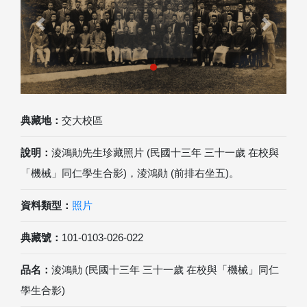
Previous
Next
典藏地：
交大校區
說明：
淩鴻勛先生珍藏照片 (民國十三年 三十一歲 在校與
「機械」同仁學生合影)，淩鴻勛 (前排右坐五)。
資料類型：
照片
典藏號：
101-0103-026-022
品名：
淩鴻勛 (民國十三年 三十一歲 在校與「機械」同仁
學生合影)