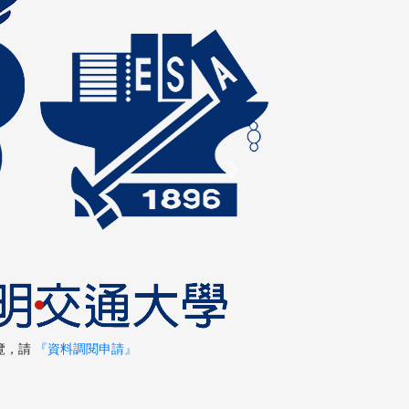
Next
覽，請
『資料調閱申請』