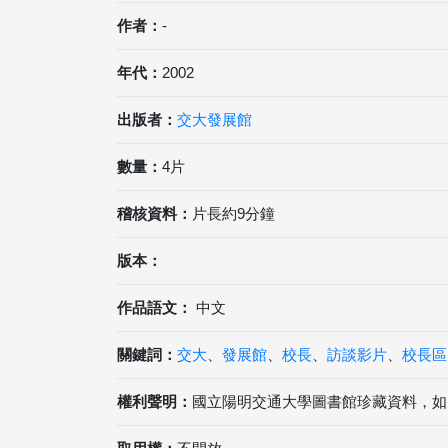
作者：
-
年代：
2002
出版者：
交大發展館
數量：
4片
稽核資料：
片長約9分鐘
版本：
作品語文：
中文
關鍵詞：
交大
、
發展館
、
校長
、
訪談影片
、
校長區
權利聲明：
國立陽明交通大學圖書館珍藏資料，如