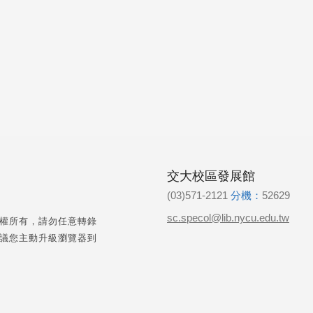
交大校區發展館
(03)571-2121
分機：
52629
sc.specol@lib.nycu.edu.tw
權所有，請勿任意轉錄
議您主動升級瀏覽器到