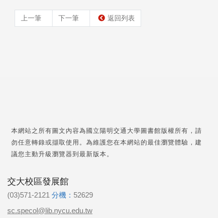
上一筆
下一筆
返回列表
本網站之所有圖文內容為國立陽明交通大學圖書館版權所有，請
勿任意轉錄或擷取使用。為維護您在本網站的最佳瀏覽體驗，建
議您主動升級瀏覽器到最新版本。
交大校區發展館
(03)571-2121
分機：
52629
sc.specol@lib.nycu.edu.tw