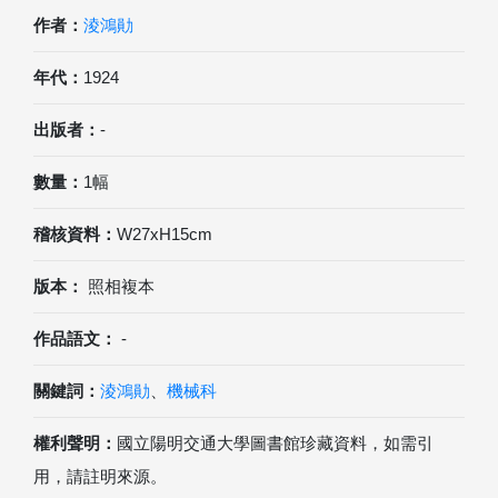
作者：
淩鴻勛
年代：
1924
出版者：
-
數量：
1幅
稽核資料：
W27xH15cm
版本：
照相複本
作品語文：
-
關鍵詞：
淩鴻勛
、
機械科
權利聲明：
國立陽明交通大學圖書館珍藏資料，如需引
用，請註明來源。