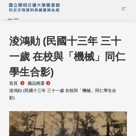
首頁
藏品查詢
淩鴻勛 (民國十三年 三十
一歲 在校與「機械」同仁
校史館簡介
學生合影)
藏品清單全覽
首頁
藏品精選
資料調閱申請
淩鴻勛 (民國十三年 三十一歲 在校與「機械」同仁學生合
影)
管理者登入