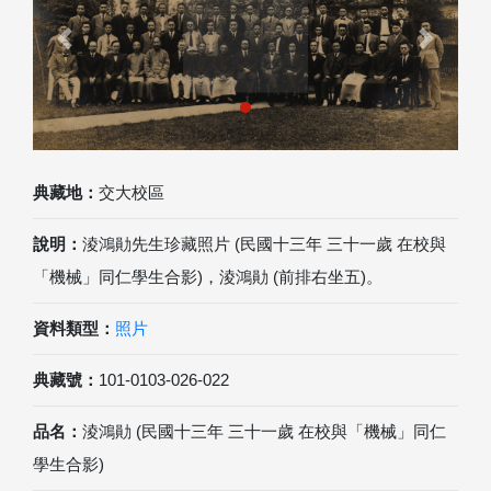
Previous
Next
典藏地：
交大校區
說明：
淩鴻勛先生珍藏照片 (民國十三年 三十一歲 在校與
「機械」同仁學生合影)，淩鴻勛 (前排右坐五)。
資料類型：
照片
典藏號：
101-0103-026-022
品名：
淩鴻勛 (民國十三年 三十一歲 在校與「機械」同仁
學生合影)