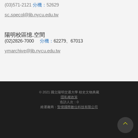
(03)571-2121
分機：
52629
sc.specol@lib.nycu.edu.tw
陽明校區憶.空間
(02)2826-7000
分機：
62279、67013
ymarchive@lib.nycu.edu.tw
©
2021
國立陽明交通大學 校史文物典藏
隱私權政策
造訪人次：0
維運廠商：
聖傑國際數位科技有限公司