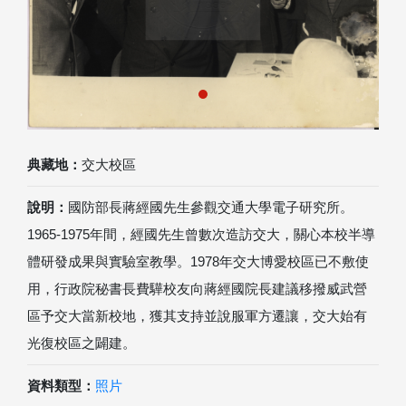
典藏地：
交大校區
說明：
國防部長蔣經國先生參觀交通大學電子研究所。
1965-1975年間，經國先生曾數次造訪交大，關心本校半導
體研發成果與實驗室教學。1978年交大博愛校區已不敷使
用，行政院秘書長費驊校友向蔣經國院長建議移撥威武營
區予交大當新校地，獲其支持並說服軍方遷讓，交大始有
光復校區之闢建。
資料類型：
照片