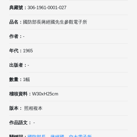
典藏號：
306-1961-0001-027
品名：
國防部長蔣經國先生參觀電子所
作者：
-
年代：
1965
出版者：
-
數量：
1幅
稽核資料：
W30xH25cm
版本：
照相複本
作品語文：
-
關鍵詞：
國防部長
、
蔣經國
、
交大電子所