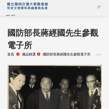
首頁
藏品查詢
國防部長蔣經國先生參觀
電子所
校史館簡介
首頁
藏品精選
國防部長蔣經國先生參觀電子所
藏品清單全覽
資料調閱申請
管理者登入
Previous
Next