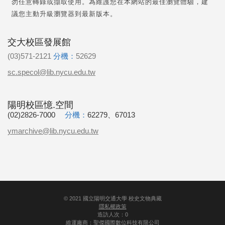
勿任意轉錄或擷取使用。為維護您在本網站的最佳瀏覽體驗，建
議您主動升級瀏覽器到最新版本。
交大校區發展館
(03)571-2121
分機：
52629
sc.specol@lib.nycu.edu.tw
陽明校區憶.空間
(02)2826-7000
分機：
62279、67013
ymarchive@lib.nycu.edu.tw
©
2021
國立陽明交通大學 校史文物典藏
隱私權政策
造訪人次：0
維運廠商：
聖傑國際數位科技有限公司