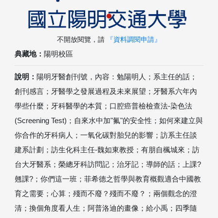
不開放閱覽，請
『資料調閱申請』
典藏地：
陽明校區
說明：
陽明牙醫創刊號，內容：勉陽明人；系主任的話；
創刊感言；牙醫學之發展過程及未來展望；牙醫系六年內
學些什麼；牙科醫學的本質；口腔癌普檢檢查法-染色法
(Screening Test)；自來水中加"氟"的安全性；如何來建立與
你合作的牙科病人；一氧化碳對胎兒的影響；訪系主任談
建系計劃；訪生化科主任-魏如東教授；有朋自楓城來；訪
台大牙醫系；榮總牙科訪問記；治牙記；導師的話；上課?
翹課?；你們這一班；菲希德之哲學與教育概觀適合中國教
育之需要；心算；殘而不廢？殘而不廢？；兩個觀念的澄
清；換個角度看人生；阿普洛迪的畫像；給小禹；四季隨