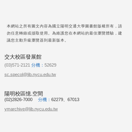
本網站之所有圖文內容為國立陽明交通大學圖書館版權所有，請
勿任意轉錄或擷取使用。為維護您在本網站的最佳瀏覽體驗，建
議您主動升級瀏覽器到最新版本。
交大校區發展館
(03)571-2121
分機：
52629
sc.specol@lib.nycu.edu.tw
陽明校區憶.空間
(02)2826-7000
分機：
62279、67013
ymarchive@lib.nycu.edu.tw