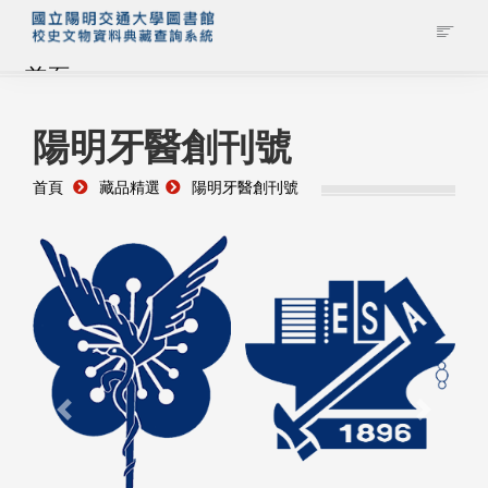
首頁
藏品查詢
陽明牙醫創刊號
首頁
藏品精選
陽明牙醫創刊號
校史館簡介
藏品清單全覽
資料調閱申請
管理者登入
Previous
Next