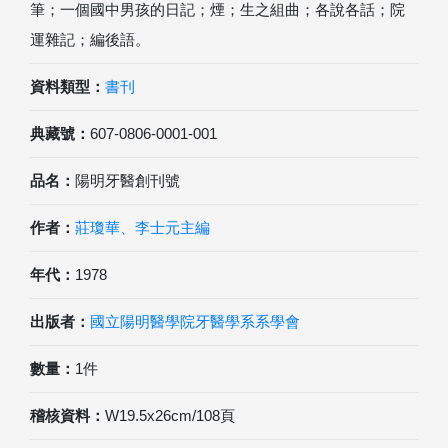
筆；一個國中男孩的日記；煙；生之組曲；各說各話；院
運雜記；編後語。
資料類型：
書刊
典藏號：
607-0806-0001-001
品名：
陽明牙醫創刊號
作者：
莊瓊華、李士元主編
年代：
1978
出版者：
國立陽明醫學院牙醫學系系學會
數量：
1件
稽核資料：
W19.5x26cm/108頁