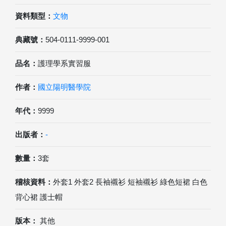
資料類型：
文物
典藏號：
504-0111-9999-001
品名：
護理學系實習服
作者：
國立陽明醫學院
年代：
9999
出版者：
-
數量：
3套
稽核資料：
外套1 外套2 長袖襯衫 短袖襯衫 綠色短裙 白色
背心裙 護士帽
版本：
其他