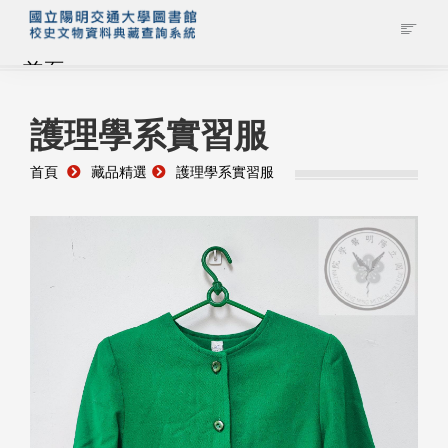
首頁
藏品查詢
護理學系實習服
首頁
藏品精選
護理學系實習服
校史館簡介
藏品清單全覽
資料調閱申請
管理者登入