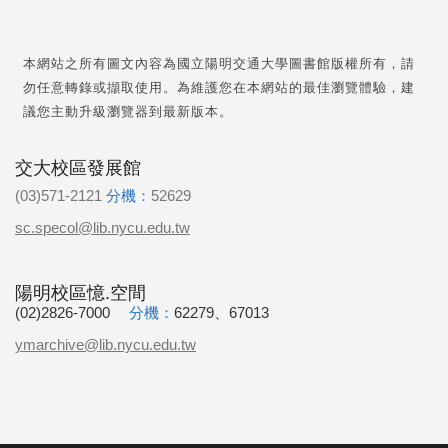
本網站之所有圖文內容為國立陽明交通大學圖書館版權所有，請
勿任意轉錄或擷取使用。為維護您在本網站的最佳瀏覽體驗，建
議您主動升級瀏覽器到最新版本。
交大校區發展館
(03)571-2121
分機：
52629
sc.specol@lib.nycu.edu.tw
陽明校區憶.空間
(02)2826-7000
分機：
62279、67013
ymarchive@lib.nycu.edu.tw