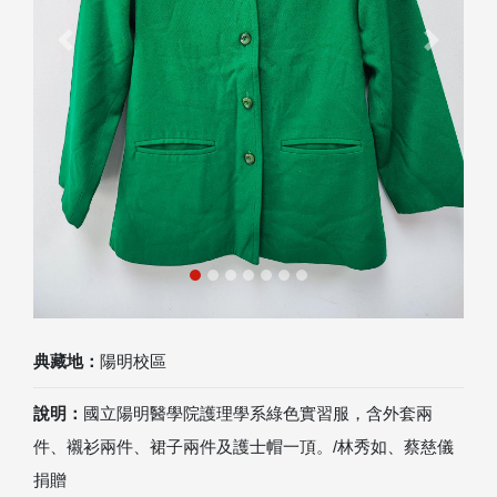
Previous
Next
典藏地：
陽明校區
說明：
國立陽明醫學院護理學系綠色實習服，含外套兩
件、襯衫兩件、裙子兩件及護士帽一頂。/林秀如、蔡慈儀
捐贈