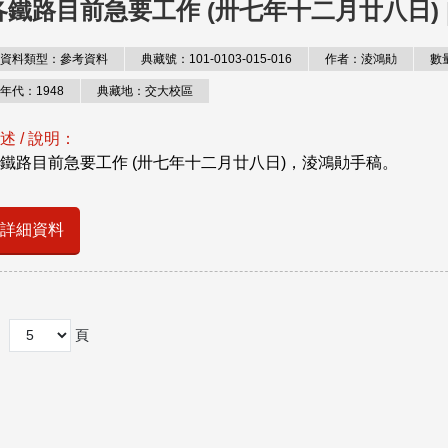
各鐵路目前急要工作 (卅七年十二月廿八日)
資料類型：參考資料
典藏號：101-0103-015-016
作者：淩鴻勛
數
年代：1948
典藏地：交大校區
述 / 說明：
鐵路目前急要工作 (卅七年十二月廿八日)，淩鴻勛手稿。
詳細資料
頁