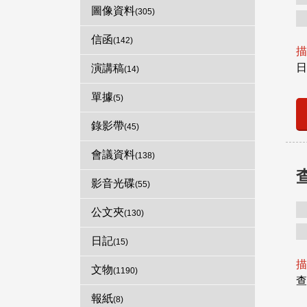
圖像資料
(305)
信函
(142)
描
日
演講稿
(14)
單據
(5)
錄影帶
(45)
會議資料
(138)
影音光碟
(55)
公文夾
(130)
日記
(15)
描
文物
(1190)
查
報紙
(8)