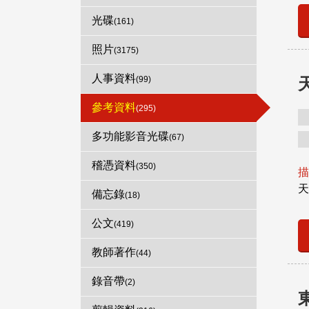
光碟
(161)
照片
(3175)
人事資料
(99)
參考資料
(295)
多功能影音光碟
(67)
稽憑資料
(350)
描
天
備忘錄
(18)
公文
(419)
教師著作
(44)
錄音帶
(2)