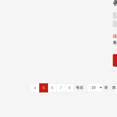
描
各
每頁
筆
第
4
5
6
7
8