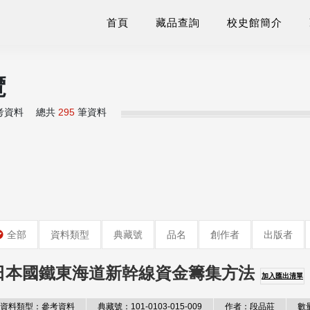
首頁
藏品查詢
校史館簡介
覽
考資料
總共
295
筆資料
全部
資料類型
典藏號
品名
創作者
出版者
日本國鐵東海道新幹線資金籌集方法
加入匯出清單
資料類型：參考資料
典藏號：101-0103-015-009
作者：段品莊
數