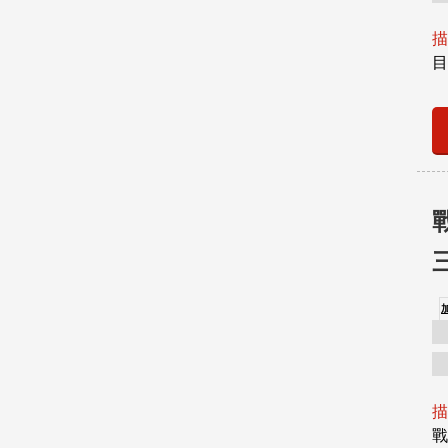
描
目
描
戰