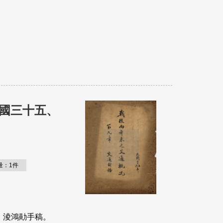
民國三十五、
量：1件
)。淩鴻勛手稿。