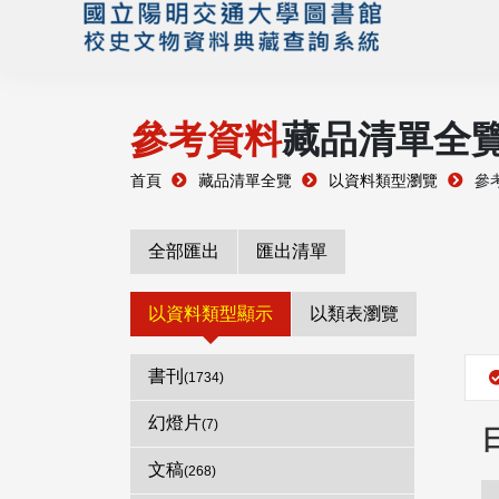
參考資料
藏品清單全
首頁
藏品清單全覽
以資料類型瀏覽
參
全部匯出
匯出清單
以資料類型顯示
以類表瀏覽
書刊
(1734)
幻燈片
(7)
文稿
(268)