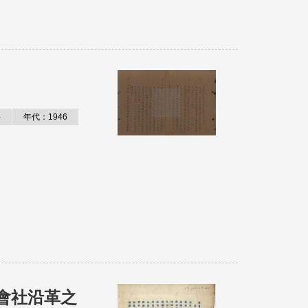
件
年代：1946
會社沿革之