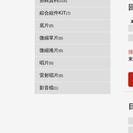
剪輯資料
(316)
綜合組件KIT
(7)
底片
(0)
微縮單片
(0)
微縮捲片
(0)
描
東
唱片
(0)
雷射唱片
(0)
影音檔
(1)