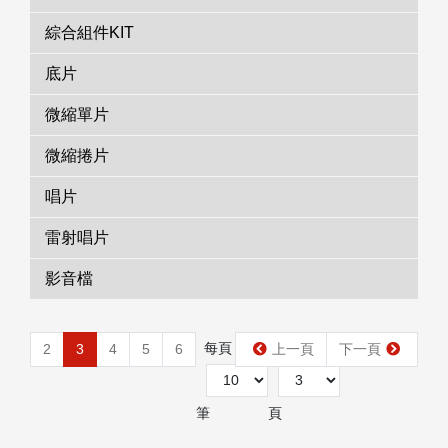
綜合組件KIT
底片
微縮單片
微縮捲片
唱片
雷射唱片
影音檔
每頁
第
2
3
4
5
6
上一頁
下一頁
筆
頁