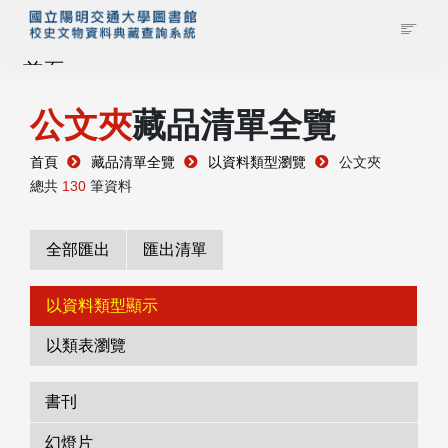
首頁
公文夾
藏品清單全覽
藏品查詢
首頁
藏品清單全覽
以資料類型瀏覽
公文夾
校史館簡介
總共
130
筆資料
藏品清單全覽
全部匯出
匯出清單
資料調閱申請
以資料類型顯示
以類表瀏覽
管理者登入
書刊
幻燈片