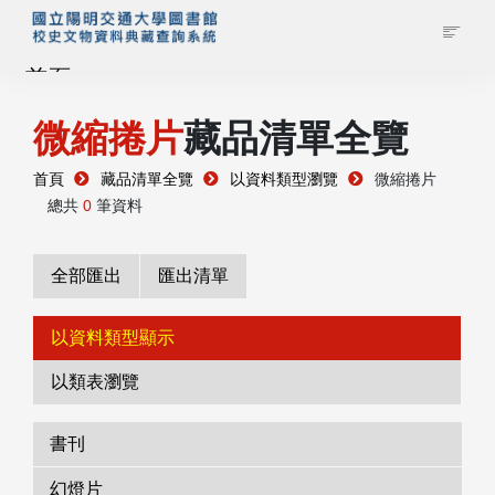
首頁
微縮捲片
藏品清單全覽
藏品查詢
首頁
藏品清單全覽
以資料類型瀏覽
微縮捲片
校史館簡介
總共
0
筆資料
藏品清單全覽
全部匯出
匯出清單
資料調閱申請
以資料類型顯示
以類表瀏覽
管理者登入
書刊
幻燈片