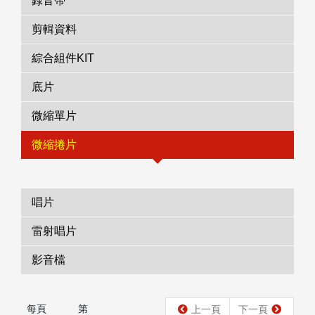
錄音帶
剪輯資料
綜合組件KIT
底片
微縮單片
微縮捲片
唱片
雷射唱片
影音檔
每頁
第
上一頁
下一頁