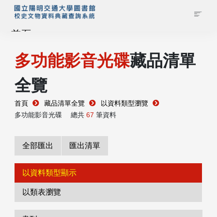
首頁
多功能影音光碟
藏品清單
藏品查詢
全覽
校史館簡介
首頁
藏品清單全覽
以資料類型瀏覽
藏品清單全覽
多功能影音光碟
總共
67
筆資料
資料調閱申請
全部匯出
匯出清單
管理者登入
以資料類型顯示
以類表瀏覽