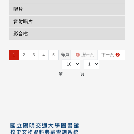
唱片
雷射唱片
影音檔
每頁
第
1
2
3
4
5
上一頁
下一頁
筆
頁