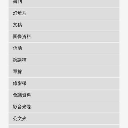
書刊
幻燈片
文稿
圖像資料
信函
演講稿
單據
錄影帶
會議資料
影音光碟
公文夾