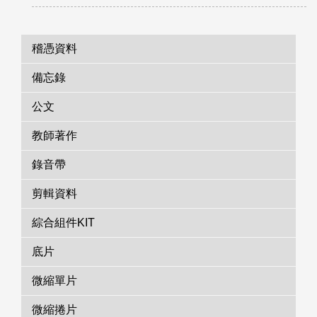
稽憑資料
備忘錄
公文
教師著作
錄音帶
剪輯資料
綜合組件KIT
底片
微縮單片
微縮捲片