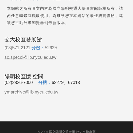
本網站之所有圖文內容為國立陽明交通大學圖書館版權所有，請
勿任意轉錄或擷取使用。為維護您在本網站的最佳瀏覽體驗，建
議您主動升級瀏覽器到最新版本。
交大校區發展館
(03)571-2121
分機：
52629
sc.specol@lib.nycu.edu.tw
陽明校區憶.空間
(02)2826-7000
分機：
62279、67013
ymarchive@lib.nycu.edu.tw
©
2026
國立陽明交通大學 校史文物典藏