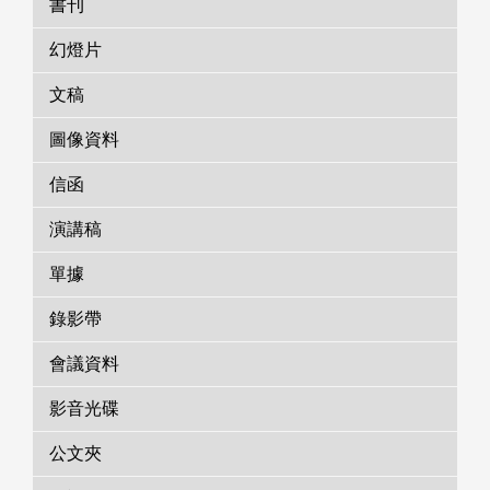
書刊
幻燈片
文稿
圖像資料
信函
演講稿
單據
錄影帶
會議資料
影音光碟
公文夾