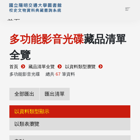
首頁
多功能影音光碟
藏品清單
藏品查詢
全覽
校史館簡介
首頁
藏品清單全覽
以資料類型瀏覽
藏品清單全覽
多功能影音光碟
總共
67
筆資料
資料調閱申請
全部匯出
匯出清單
管理者登入
以資料類型顯示
以類表瀏覽