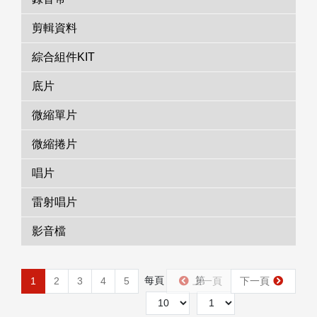
剪輯資料
綜合組件KIT
底片
微縮單片
微縮捲片
唱片
雷射唱片
影音檔
每頁
第
1
2
3
4
5
上一頁
下一頁