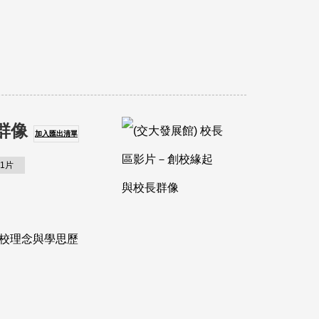
群像
加入匯出清單
1片
治校理念與學思歷