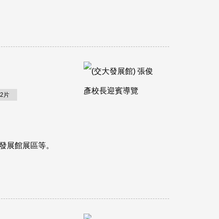
2片
、發展館展區等。