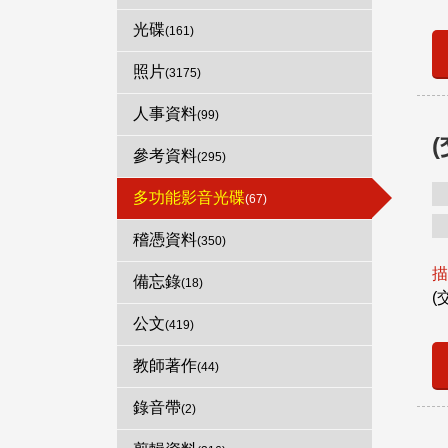
光碟
(161)
照片
(3175)
人事資料
(99)
參考資料
(295)
多功能影音光碟
(67)
稽憑資料
(350)
描
備忘錄
(18)
(
公文
(419)
教師著作
(44)
錄音帶
(2)