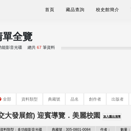
首頁
藏品查詢
校史館簡介
清單全覽
功能影音光碟
總共
67
筆資料
全部
資料類型
典藏號
品名
創作者
出版者
(交大發展館) 迎賓導覽．美麗校園
加入匯出清單
資料類型：多功能影音光碟
典藏號：305-0801-0084
作者：
數量：