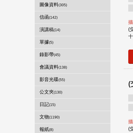
圖像資料
(305)
信函
(142)
描
(
演講稿
(14)
十
單據
(5)
錄影帶
(45)
會議資料
(138)
影音光碟
(55)
公文夾
(130)
日記
(15)
文物
(1190)
描
(
報紙
(8)