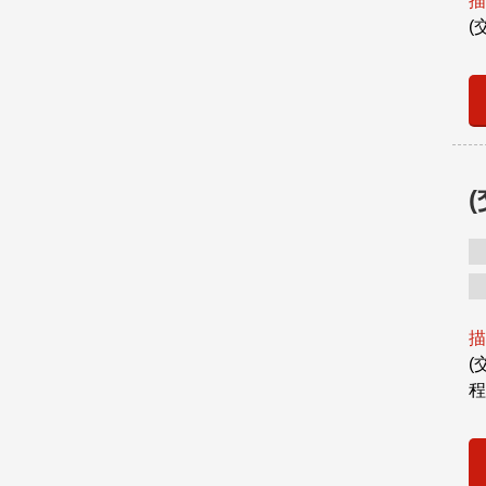
描
(
描
(
程