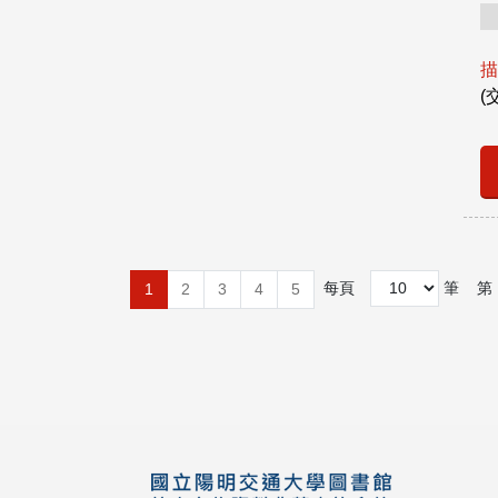
描
(
每頁
筆
第
1
2
3
4
5