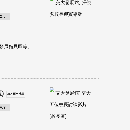
2片
、發展館展區等。
)
加入匯出清單
4片