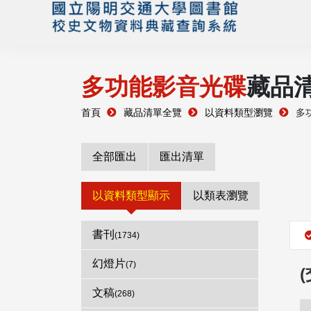
多功能影音光碟
藏品
首頁
藏品清單全覽
以資料類型瀏覽
多
全部匯出
匯出清單
以資料類型顯示
以類表瀏覽
書刊
(1734)
幻燈片
(7)
文稿
(268)