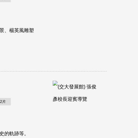
八景、楊英風雕塑
2片
歷史的軌跡等。