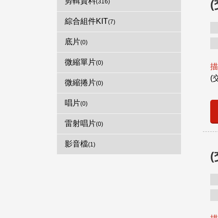
剪輯資料
(316)
綜合組件KIT
(7)
底片
(0)
微縮單片
(0)
描
(
微縮捲片
(0)
唱片
(0)
雷射唱片
(0)
影音檔
(1)