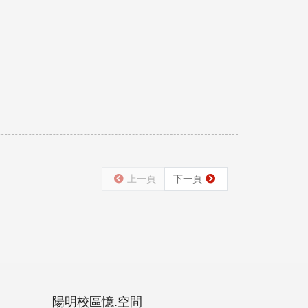
上一頁
下一頁
陽明校區憶.空間