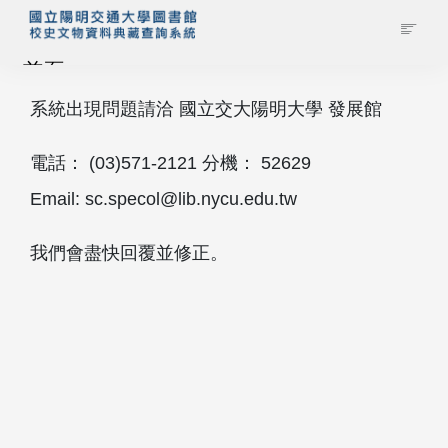
首頁
系統出現問題請洽 國立交大陽明大學 發展館
藏品查詢
電話： (03)571‐2121 分機： 52629
校史館簡介
Email: sc.specol@lib.nycu.edu.tw
藏品清單全覽
我們會盡快回覆並修正。
資料調閱申請
管理者登入