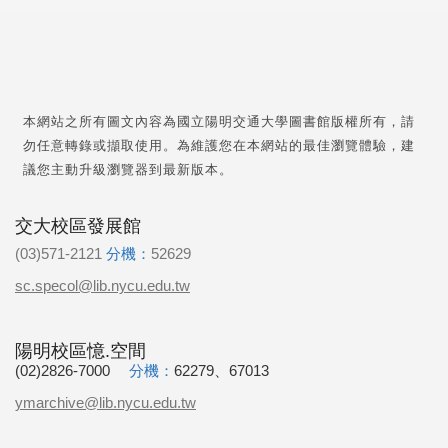
本網站之所有圖文內容為國立陽明交通大學圖書館版權所有，請
勿任意轉錄或擷取使用。為維護您在本網站的最佳瀏覽體驗，建
議您主動升級瀏覽器到最新版本。
交大校區發展館
(03)571-2121
分機：
52629
sc.specol@lib.nycu.edu.tw
陽明校區憶.空間
(02)2826-7000
分機：
62279、67013
ymarchive@lib.nycu.edu.tw