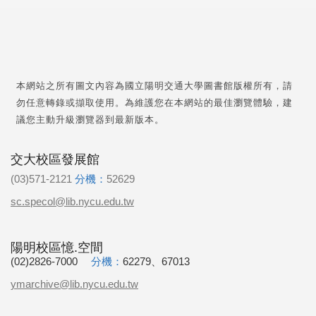
本網站之所有圖文內容為國立陽明交通大學圖書館版權所有，請
勿任意轉錄或擷取使用。為維護您在本網站的最佳瀏覽體驗，建
議您主動升級瀏覽器到最新版本。
交大校區發展館
(03)571-2121
分機：
52629
sc.specol@lib.nycu.edu.tw
陽明校區憶.空間
(02)2826-7000
分機：
62279、67013
ymarchive@lib.nycu.edu.tw