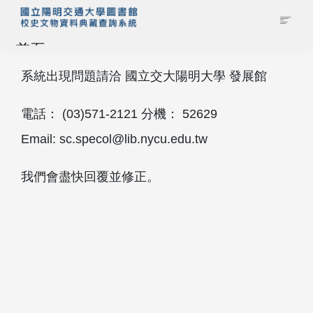
首頁
系統出現問題請洽 國立交大陽明大學 發展館
藏品查詢
電話： (03)571‐2121 分機： 52629
校史館簡介
Email: sc.specol@lib.nycu.edu.tw
藏品清單全覽
我們會盡快回覆並修正。
資料調閱申請
管理者登入