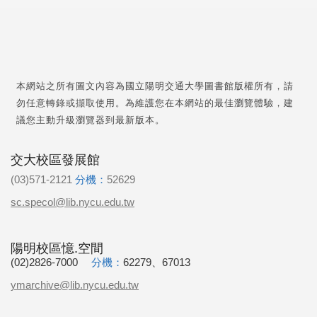
本網站之所有圖文內容為國立陽明交通大學圖書館版權所有，請
勿任意轉錄或擷取使用。為維護您在本網站的最佳瀏覽體驗，建
議您主動升級瀏覽器到最新版本。
交大校區發展館
(03)571-2121
分機：
52629
sc.specol@lib.nycu.edu.tw
陽明校區憶.空間
(02)2826-7000
分機：
62279、67013
ymarchive@lib.nycu.edu.tw