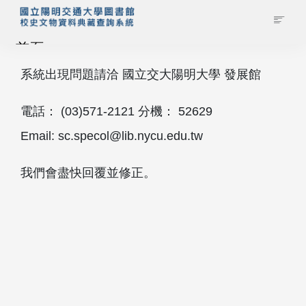
首頁
系統出現問題請洽 國立交大陽明大學 發展館
藏品查詢
電話： (03)571‐2121 分機： 52629
校史館簡介
Email: sc.specol@lib.nycu.edu.tw
藏品清單全覽
我們會盡快回覆並修正。
資料調閱申請
管理者登入