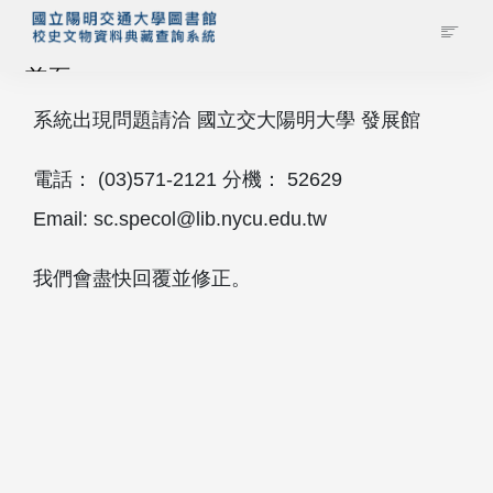
首頁
系統出現問題請洽 國立交大陽明大學 發展館
藏品查詢
電話： (03)571‐2121 分機： 52629
校史館簡介
Email: sc.specol@lib.nycu.edu.tw
藏品清單全覽
我們會盡快回覆並修正。
資料調閱申請
管理者登入