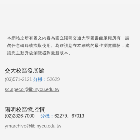
本網站之所有圖文內容為國立陽明交通大學圖書館版權所有，請
勿任意轉錄或擷取使用。為維護您在本網站的最佳瀏覽體驗，建
議您主動升級瀏覽器到最新版本。
交大校區發展館
(03)571-2121
分機：
52629
sc.specol@lib.nycu.edu.tw
陽明校區憶.空間
(02)2826-7000
分機：
62279、67013
ymarchive@lib.nycu.edu.tw