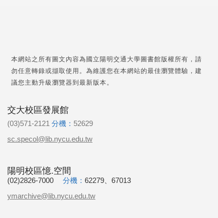
本網站之所有圖文內容為國立陽明交通大學圖書館版權所有，請
勿任意轉錄或擷取使用。為維護您在本網站的最佳瀏覽體驗，建
議您主動升級瀏覽器到最新版本。
交大校區發展館
(03)571-2121
分機：
52629
sc.specol@lib.nycu.edu.tw
陽明校區憶.空間
(02)2826-7000
分機：
62279、67013
ymarchive@lib.nycu.edu.tw