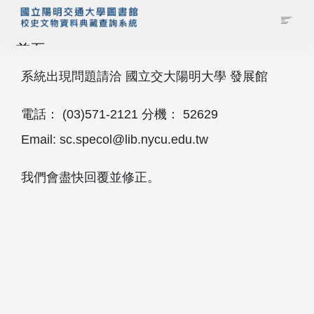
首頁
系統出現問題請洽 國立交大陽明大學 發展館
藏品查詢
電話： (03)571‐2121 分機： 52629
校史館簡介
Email: sc.specol@lib.nycu.edu.tw
藏品清單全覽
我們會盡快回覆並修正。
資料調閱申請
管理者登入