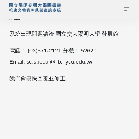
首頁
系統出現問題請洽 國立交大陽明大學 發展館
藏品查詢
電話： (03)571‐2121 分機： 52629
校史館簡介
Email: sc.specol@lib.nycu.edu.tw
藏品清單全覽
我們會盡快回覆並修正。
資料調閱申請
管理者登入