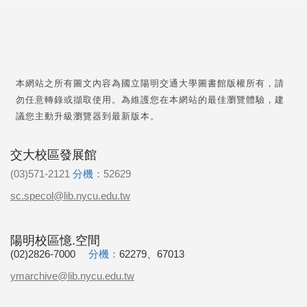
本網站之所有圖文內容為國立陽明交通大學圖書館版權所有，請
勿任意轉錄或擷取使用。為維護您在本網站的最佳瀏覽體驗，建
議您主動升級瀏覽器到最新版本。
交大校區發展館
(03)571-2121
分機：
52629
sc.specol@lib.nycu.edu.tw
陽明校區憶.空間
(02)2826-7000
分機：
62279、67013
ymarchive@lib.nycu.edu.tw