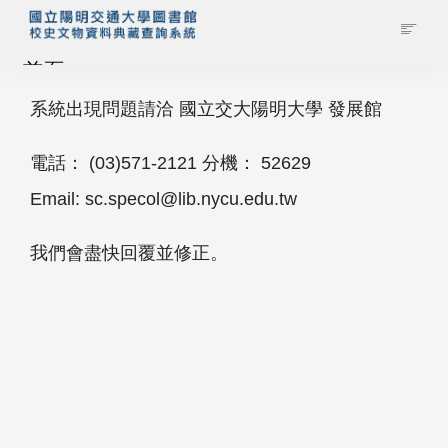
首頁
系統出現問題請洽 國立交大陽明大學 發展館
藏品查詢
電話： (03)571‐2121 分機： 52629
校史館簡介
Email: sc.specol@lib.nycu.edu.tw
藏品清單全覽
我們會盡快回覆並修正。
資料調閱申請
管理者登入