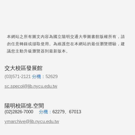
本網站之所有圖文內容為國立陽明交通大學圖書館版權所有，請
勿任意轉錄或擷取使用。為維護您在本網站的最佳瀏覽體驗，建
議您主動升級瀏覽器到最新版本。
交大校區發展館
(03)571-2121
分機：
52629
sc.specol@lib.nycu.edu.tw
陽明校區憶.空間
(02)2826-7000
分機：
62279、67013
ymarchive@lib.nycu.edu.tw