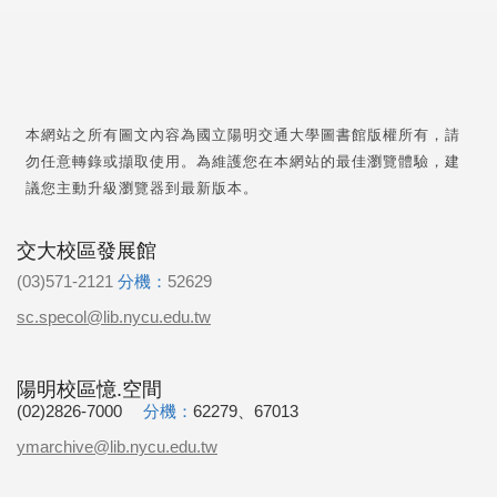
本網站之所有圖文內容為國立陽明交通大學圖書館版權所有，請
勿任意轉錄或擷取使用。為維護您在本網站的最佳瀏覽體驗，建
議您主動升級瀏覽器到最新版本。
交大校區發展館
(03)571-2121
分機：
52629
sc.specol@lib.nycu.edu.tw
陽明校區憶.空間
(02)2826-7000
分機：
62279、67013
ymarchive@lib.nycu.edu.tw