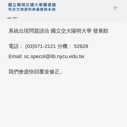
首頁
系統出現問題請洽 國立交大陽明大學 發展館
藏品查詢
電話： (03)571‐2121 分機： 52629
校史館簡介
Email: sc.specol@lib.nycu.edu.tw
藏品清單全覽
我們會盡快回覆並修正。
資料調閱申請
管理者登入